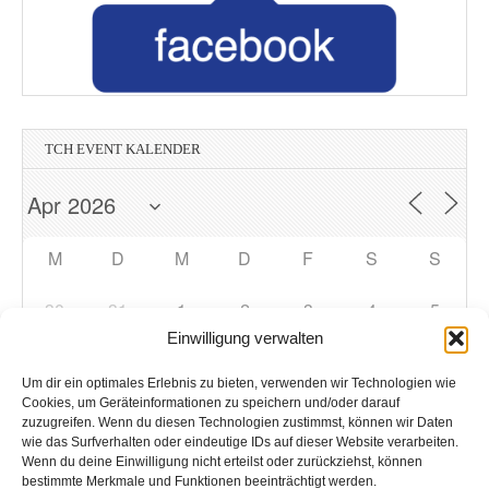
TCH EVENT KALENDER
M
D
M
D
F
S
S
30
31
1
2
3
4
5
Einwilligung verwalten
6
7
9
10
11
12
8
Um dir ein optimales Erlebnis zu bieten, verwenden wir Technologien wie
Cookies, um Geräteinformationen zu speichern und/oder darauf
zuzugreifen. Wenn du diesen Technologien zustimmst, können wir Daten
13
14
15
17
19
16
18
wie das Surfverhalten oder eindeutige IDs auf dieser Website verarbeiten.
Wenn du deine Einwilligung nicht erteilst oder zurückziehst, können
bestimmte Merkmale und Funktionen beeinträchtigt werden.