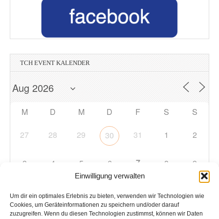
TCH EVENT KALENDER
M
D
M
D
F
S
S
27
28
29
31
1
2
30
7
3
4
5
6
8
9
Einwilligung verwalten
10
11
12
13
14
15
16
Um dir ein optimales Erlebnis zu bieten, verwenden wir Technologien wie
Cookies, um Geräteinformationen zu speichern und/oder darauf
zuzugreifen. Wenn du diesen Technologien zustimmst, können wir Daten