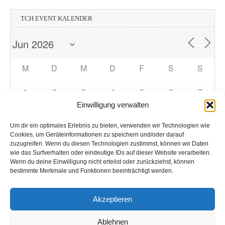
TCH EVENT KALENDER
M
D
M
D
F
S
S
1
2
3
4
5
6
7
Einwilligung verwalten
8
9
10
11
12
13
14
Um dir ein optimales Erlebnis zu bieten, verwenden wir Technologien wie
Cookies, um Geräteinformationen zu speichern und/oder darauf
zuzugreifen. Wenn du diesen Technologien zustimmst, können wir Daten
15
16
17
18
19
20
21
wie das Surfverhalten oder eindeutige IDs auf dieser Website verarbeiten.
Wenn du deine Einwilligung nicht erteilst oder zurückziehst, können
bestimmte Merkmale und Funktionen beeinträchtigt werden.
22
23
24
25
26
27
28
Akzeptieren
29
30
1
2
3
4
5
Ablehnen