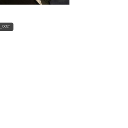
_3862
on