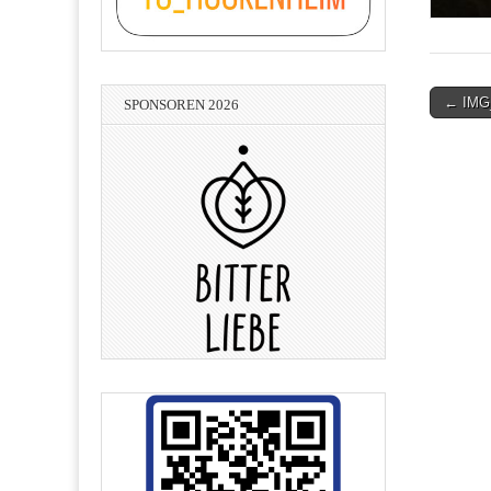
Post
← IMG
SPONSOREN 2026
navigati
Lean-Consulting - Hans-Peter