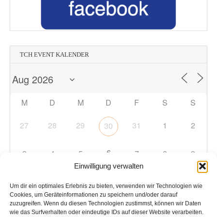
TCH EVENT KALENDER
M
D
M
D
F
S
S
27
28
29
31
1
2
30
6
3
4
5
7
8
9
Einwilligung verwalten
10
11
12
13
14
15
16
Um dir ein optimales Erlebnis zu bieten, verwenden wir Technologien wie
Cookies, um Geräteinformationen zu speichern und/oder darauf
zuzugreifen. Wenn du diesen Technologien zustimmst, können wir Daten
17
18
19
20
21
22
23
wie das Surfverhalten oder eindeutige IDs auf dieser Website verarbeiten.