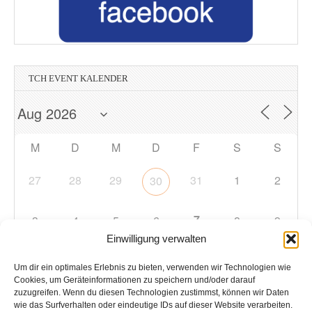
TCH EVENT KALENDER
M
D
M
D
F
S
S
27
28
29
31
1
2
30
7
3
4
5
6
8
9
Einwilligung verwalten
10
11
12
13
14
15
16
Um dir ein optimales Erlebnis zu bieten, verwenden wir Technologien wie
Cookies, um Geräteinformationen zu speichern und/oder darauf
zuzugreifen. Wenn du diesen Technologien zustimmst, können wir Daten
17
18
19
20
21
22
23
wie das Surfverhalten oder eindeutige IDs auf dieser Website verarbeiten.