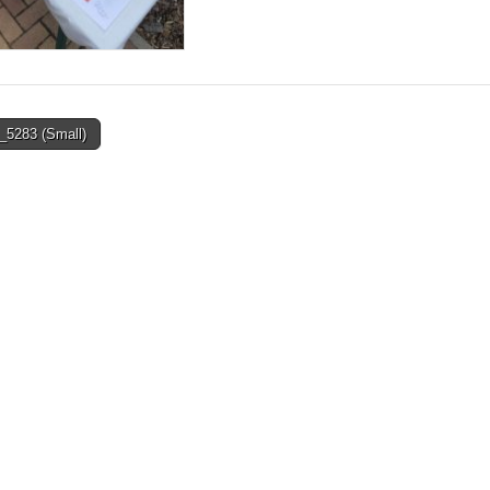
5283 (Small)
on