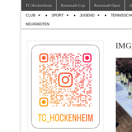
Skip
Main
TC Hockenheim
Rennstadt-Cup
Rennstadt-Open
A
to
menu
Sub
content
CLUB
SPORT
JUGEND
TENNISSCH
menu
NEUIGKEITEN
IMG_