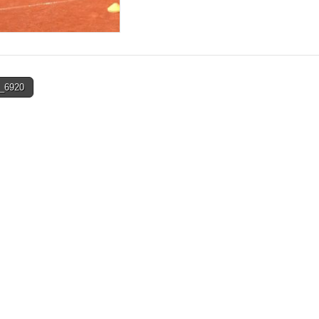
_6920
on