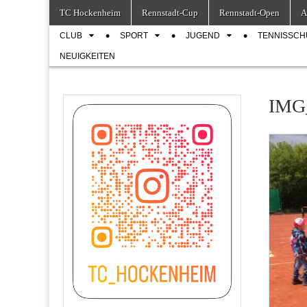
Skip
Main
TC Hockenheim
Rennstadt-Cup
Rennstadt-Open
A
to
menu
Sub
content
CLUB
SPORT
JUGEND
TENNISSCH
menu
NEUIGKEITEN
IMG