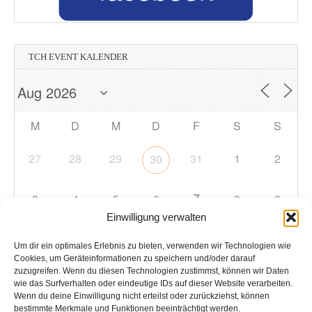
TCH EVENT KALENDER
M
D
M
D
F
S
S
27
28
29
31
1
2
30
7
3
4
5
6
8
9
Einwilligung verwalten
10
11
12
13
14
15
16
Um dir ein optimales Erlebnis zu bieten, verwenden wir Technologien wie
Cookies, um Geräteinformationen zu speichern und/oder darauf
zuzugreifen. Wenn du diesen Technologien zustimmst, können wir Daten
17
18
19
20
21
22
23
wie das Surfverhalten oder eindeutige IDs auf dieser Website verarbeiten.
Wenn du deine Einwilligung nicht erteilst oder zurückziehst, können
bestimmte Merkmale und Funktionen beeinträchtigt werden.