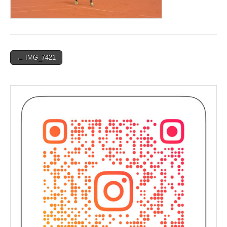
Post
← IMG_7421
navigation