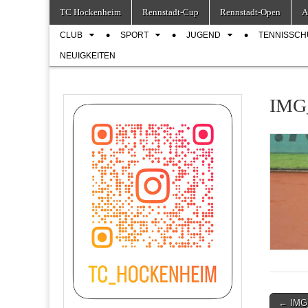
Skip
Main
TC Hockenheim
Rennstadt-Cup
Rennstadt-Open
A
to
menu
Sub
content
CLUB
SPORT
JUGEND
TENNISSCH
menu
NEUIGKEITEN
IMG
Post
← IMG