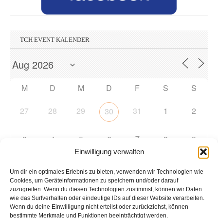
TCH EVENT KALENDER
M
D
M
D
F
S
S
27
28
29
31
1
2
30
7
3
4
5
6
8
9
Einwilligung verwalten
10
11
12
13
14
15
16
Um dir ein optimales Erlebnis zu bieten, verwenden wir Technologien wie
Cookies, um Geräteinformationen zu speichern und/oder darauf
zuzugreifen. Wenn du diesen Technologien zustimmst, können wir Daten
17
18
19
20
21
22
23
wie das Surfverhalten oder eindeutige IDs auf dieser Website verarbeiten.
Wenn du deine Einwilligung nicht erteilst oder zurückziehst, können
bestimmte Merkmale und Funktionen beeinträchtigt werden.