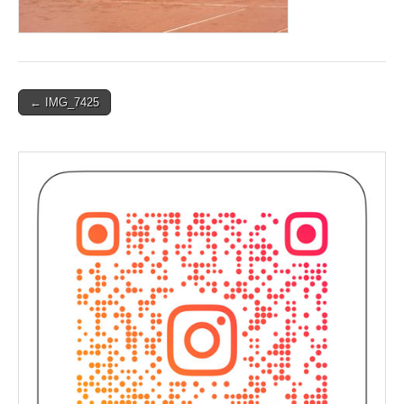
Post
← IMG_7425
navigation