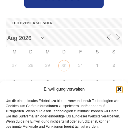
TCH EVENT KALENDER
M
D
M
D
F
S
S
27
28
29
31
1
2
30
7
3
4
5
6
8
9
Einwilligung verwalten
10
11
12
13
14
15
16
Um dir ein optimales Erlebnis zu bieten, verwenden wir Technologien wie
Cookies, um Geräteinformationen zu speichern und/oder darauf
zuzugreifen. Wenn du diesen Technologien zustimmst, können wir Daten
17
18
19
20
21
22
23
wie das Surfverhalten oder eindeutige IDs auf dieser Website verarbeiten.
Wenn du deine Einwilligung nicht erteilst oder zurückziehst, können
bestimmte Merkmale und Funktionen beeinträchtigt werden.