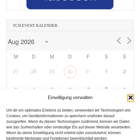
TCH EVENT KALENDER
M
D
M
D
F
S
S
27
28
29
31
1
2
30
8
3
4
5
6
7
9
Einwilligung verwalten
10
11
12
13
14
15
16
Um dir ein optimales Erlebnis zu bieten, verwenden wir Technologien wie
Cookies, um Geräteinformationen zu speichern und/oder darauf
zuzugreifen. Wenn du diesen Technologien zustimmst, können wir Daten
17
18
19
20
21
22
23
wie das Surfverhalten oder eindeutige IDs auf dieser Website verarbeiten.
Wenn du deine Einwilligung nicht erteilst oder zurückziehst, können
bestimmte Merkmale und Funktionen beeinträchtigt werden.