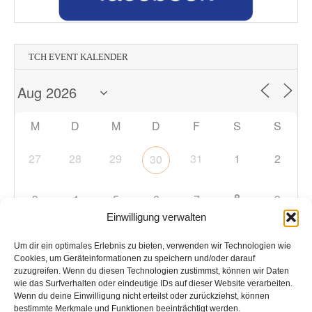
TCH EVENT KALENDER
M
D
M
D
F
S
S
27
28
29
31
1
2
30
8
3
4
5
6
7
9
Einwilligung verwalten
10
11
12
13
14
15
16
Um dir ein optimales Erlebnis zu bieten, verwenden wir Technologien wie
Cookies, um Geräteinformationen zu speichern und/oder darauf
zuzugreifen. Wenn du diesen Technologien zustimmst, können wir Daten
17
18
19
20
21
22
23
wie das Surfverhalten oder eindeutige IDs auf dieser Website verarbeiten.
Wenn du deine Einwilligung nicht erteilst oder zurückziehst, können
bestimmte Merkmale und Funktionen beeinträchtigt werden.