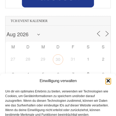
TCH EVENT KALENDER
M
D
M
D
F
S
S
27
28
29
31
1
2
30
8
3
4
5
6
7
9
Einwilligung verwalten
10
11
12
13
14
15
16
Um dir ein optimales Erlebnis zu bieten, verwenden wir Technologien wie
Cookies, um Geräteinformationen zu speichern und/oder darauf
zuzugreifen. Wenn du diesen Technologien zustimmst, können wir Daten
17
18
19
20
21
22
23
wie das Surfverhalten oder eindeutige IDs auf dieser Website verarbeiten.
Wenn du deine Einwilligung nicht erteilst oder zurückziehst, können
bestimmte Merkmale und Funktionen beeinträchtigt werden.