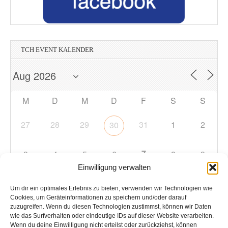
TCH EVENT KALENDER
M
D
M
D
F
S
S
27
28
29
31
1
2
30
7
3
4
5
6
8
9
Einwilligung verwalten
10
11
12
13
14
15
16
Um dir ein optimales Erlebnis zu bieten, verwenden wir Technologien wie
Cookies, um Geräteinformationen zu speichern und/oder darauf
zuzugreifen. Wenn du diesen Technologien zustimmst, können wir Daten
17
18
19
20
21
22
23
wie das Surfverhalten oder eindeutige IDs auf dieser Website verarbeiten.
Wenn du deine Einwilligung nicht erteilst oder zurückziehst, können