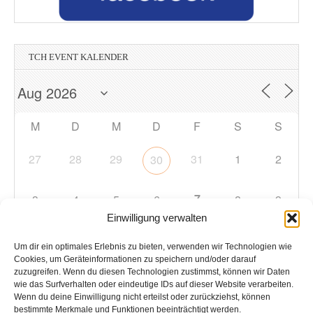
TCH EVENT KALENDER
M
D
M
D
F
S
S
27
28
29
31
1
2
30
7
3
4
5
6
8
9
Einwilligung verwalten
10
11
12
13
14
15
16
Um dir ein optimales Erlebnis zu bieten, verwenden wir Technologien wie
Cookies, um Geräteinformationen zu speichern und/oder darauf
zuzugreifen. Wenn du diesen Technologien zustimmst, können wir Daten
17
18
19
20
21
22
23
wie das Surfverhalten oder eindeutige IDs auf dieser Website verarbeiten.
Wenn du deine Einwilligung nicht erteilst oder zurückziehst, können
bestimmte Merkmale und Funktionen beeinträchtigt werden.