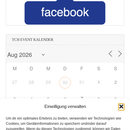
TCH EVENT KALENDER
M
D
M
D
F
S
S
27
28
29
31
1
2
30
7
3
4
5
6
8
9
Einwilligung verwalten
10
11
12
13
14
15
16
Um dir ein optimales Erlebnis zu bieten, verwenden wir Technologien wie
Cookies, um Geräteinformationen zu speichern und/oder darauf
zuzugreifen. Wenn du diesen Technologien zustimmst, können wir Daten