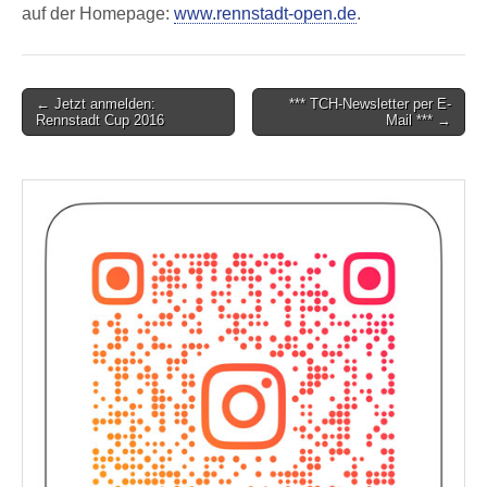
auf der Homepage:
www.rennstadt-open.de
.
Post
← Jetzt anmelden:
*** TCH-Newsletter per E-
Rennstadt Cup 2016
Mail *** →
navigation