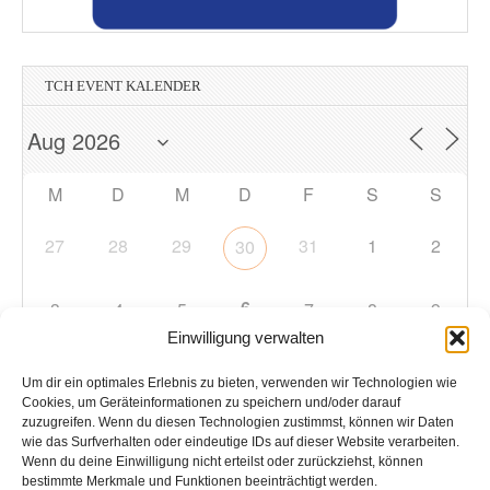
TCH EVENT KALENDER
M
D
M
D
F
S
S
27
28
29
31
1
2
30
6
3
4
5
7
8
9
Einwilligung verwalten
10
11
12
13
14
15
16
Um dir ein optimales Erlebnis zu bieten, verwenden wir Technologien wie
Cookies, um Geräteinformationen zu speichern und/oder darauf
zuzugreifen. Wenn du diesen Technologien zustimmst, können wir Daten
17
18
19
20
21
22
23
wie das Surfverhalten oder eindeutige IDs auf dieser Website verarbeiten.
Wenn du deine Einwilligung nicht erteilst oder zurückziehst, können
bestimmte Merkmale und Funktionen beeinträchtigt werden.