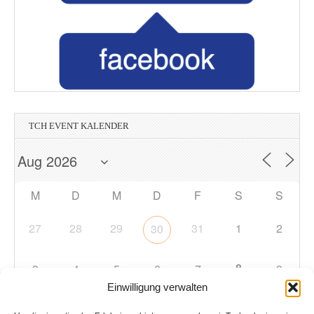
TCH EVENT KALENDER
M
D
M
D
F
S
S
27
28
29
31
1
2
30
8
3
4
5
6
7
9
Einwilligung verwalten
10
11
12
13
14
15
16