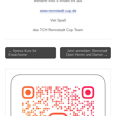
weitere Info´s findet ihr auf
www.rennstadt-cup.de
Viel Spaß
das TCH Rennstadt Cup Team
Post
← Xpress Kurs für
Jetzt anmelden: Rennstadt
Erwachsene
Open Herren und Damen →
navigation