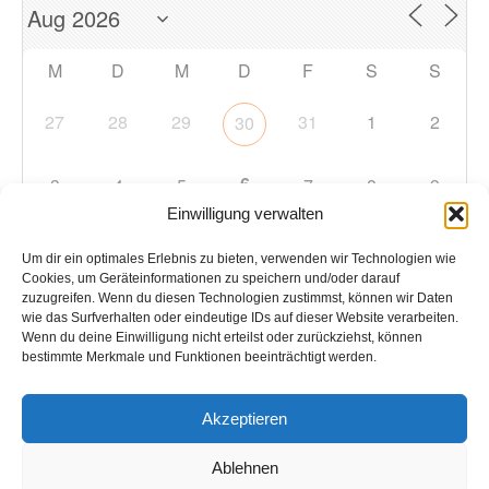
M
D
M
D
F
S
S
27
28
29
31
1
2
30
6
3
4
5
7
8
9
Einwilligung verwalten
10
11
12
13
14
15
16
Um dir ein optimales Erlebnis zu bieten, verwenden wir Technologien wie
Cookies, um Geräteinformationen zu speichern und/oder darauf
zuzugreifen. Wenn du diesen Technologien zustimmst, können wir Daten
17
18
19
20
21
22
23
wie das Surfverhalten oder eindeutige IDs auf dieser Website verarbeiten.
Wenn du deine Einwilligung nicht erteilst oder zurückziehst, können
bestimmte Merkmale und Funktionen beeinträchtigt werden.
24
25
26
27
28
29
30
Akzeptieren
31
1
2
3
4
5
6
Ablehnen