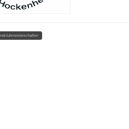
ndclubmeisterschaften
on