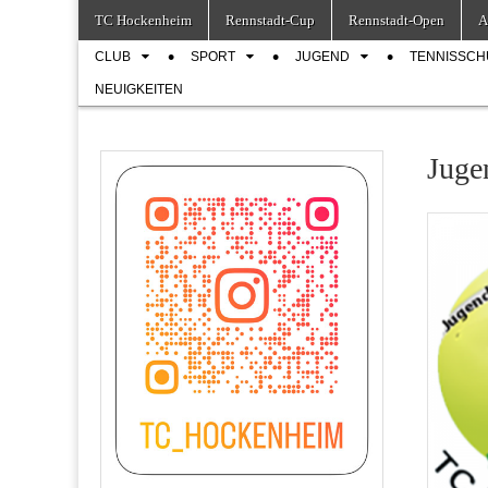
Skip
Main
TC Hockenheim
Rennstadt-Cup
Rennstadt-Open
A
to
menu
Sub
content
CLUB
SPORT
JUGEND
TENNISSCH
menu
NEUIGKEITEN
Juge