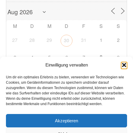
M
D
M
D
F
S
S
27
28
29
31
1
2
30
8
3
4
5
6
7
9
Einwilligung verwalten
10
11
12
13
14
15
16
Um dir ein optimales Erlebnis zu bieten, verwenden wir Technologien wie
Cookies, um Geräteinformationen zu speichern und/oder darauf
zuzugreifen. Wenn du diesen Technologien zustimmst, können wir Daten
17
18
19
20
21
22
23
wie das Surfverhalten oder eindeutige IDs auf dieser Website verarbeiten.
Wenn du deine Einwilligung nicht erteilst oder zurückziehst, können
bestimmte Merkmale und Funktionen beeinträchtigt werden.
24
25
26
27
28
29
30
Akzeptieren
31
1
2
3
4
5
6