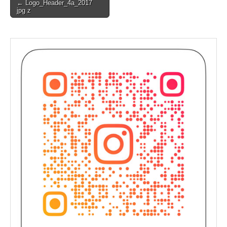
Post
← Logo_Header_4a_2017
jpg z
navigation