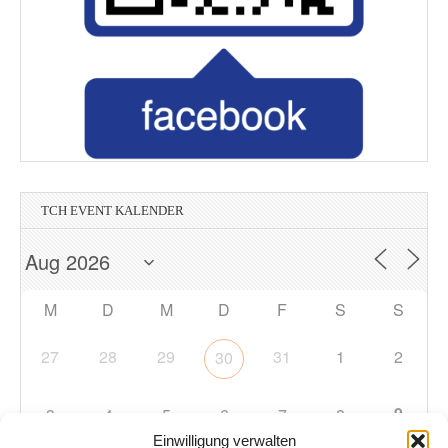
TCH EVENT KALENDER
M
D
M
D
F
S
S
27
28
29
31
1
2
30
9
3
4
5
6
7
8
Einwilligung verwalten