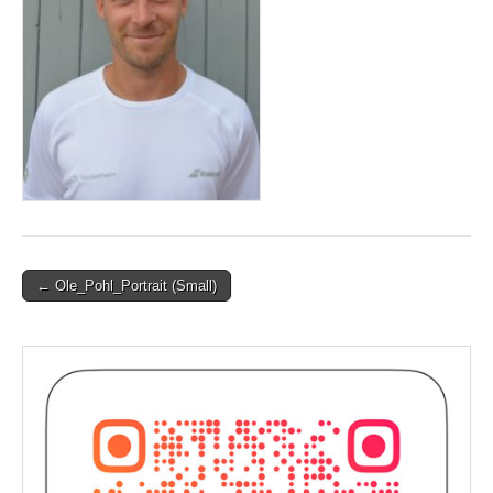
Post
← Ole_Pohl_Portrait (Small)
navigation