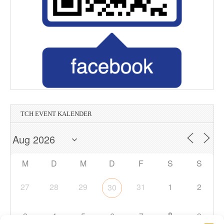
TCH EVENT KALENDER
M
D
M
D
F
S
S
27
28
29
31
1
2
30
8
3
4
5
6
7
9