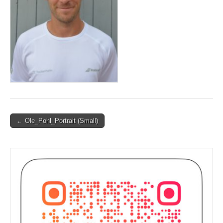
Post
← Ole_Pohl_Portrait (Small)
navigation