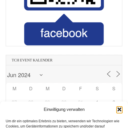
TCH EVENT KALENDER
M
D
M
D
F
S
S
27
28
29
30
31
1
2
Einwilligung verwalten
3
4
5
6
7
8
9
Um dir ein optimales Erlebnis zu bieten, verwenden wir Technologien wie
Cookies, um Geräteinformationen zu speichern und/oder darauf