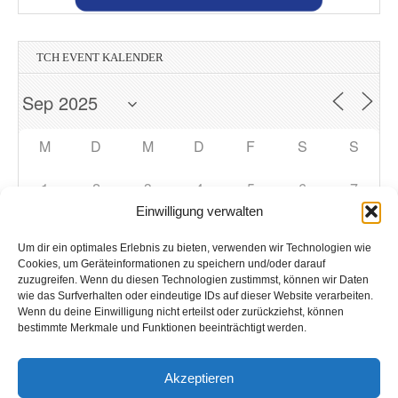
TCH EVENT KALENDER
M
D
M
D
F
S
S
1
2
3
4
5
6
7
Einwilligung verwalten
8
9
10
11
12
13
14
Um dir ein optimales Erlebnis zu bieten, verwenden wir Technologien wie
Cookies, um Geräteinformationen zu speichern und/oder darauf
zuzugreifen. Wenn du diesen Technologien zustimmst, können wir Daten
15
16
17
18
19
20
21
wie das Surfverhalten oder eindeutige IDs auf dieser Website verarbeiten.
Wenn du deine Einwilligung nicht erteilst oder zurückziehst, können
bestimmte Merkmale und Funktionen beeinträchtigt werden.
22
23
24
25
26
27
28
Akzeptieren
29
1
2
3
4
5
30