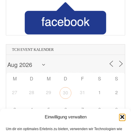
TCH EVENT KALENDER
M
D
M
D
F
S
S
27
28
29
31
1
2
30
3
4
5
6
7
8
9
Einwilligung verwalten
10
11
12
13
14
15
16
Um dir ein optimales Erlebnis zu bieten, verwenden wir Technologien wie