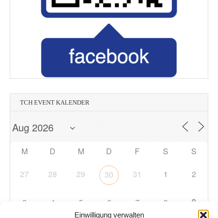
TCH EVENT KALENDER
M
D
M
D
F
S
S
27
28
29
31
1
2
30
9
3
4
5
6
7
8
Einwilligung verwalten