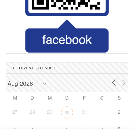
TCH EVENT KALENDER
M
D
M
D
F
S
S
27
28
29
31
1
2
30
9
3
4
5
6
7
8