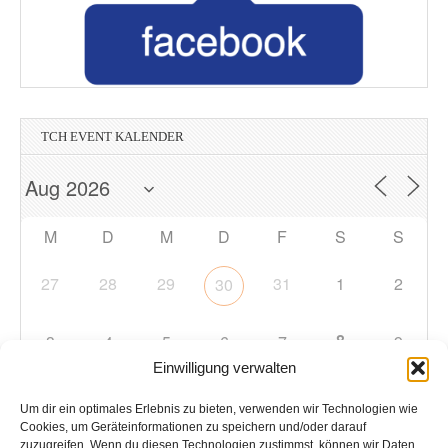
TCH EVENT KALENDER
M
D
M
D
F
S
S
27
28
29
31
1
2
30
8
3
4
5
6
7
9
Einwilligung verwalten
10
11
12
13
14
15
16
Um dir ein optimales Erlebnis zu bieten, verwenden wir Technologien wie
Cookies, um Geräteinformationen zu speichern und/oder darauf
zuzugreifen. Wenn du diesen Technologien zustimmst, können wir Daten