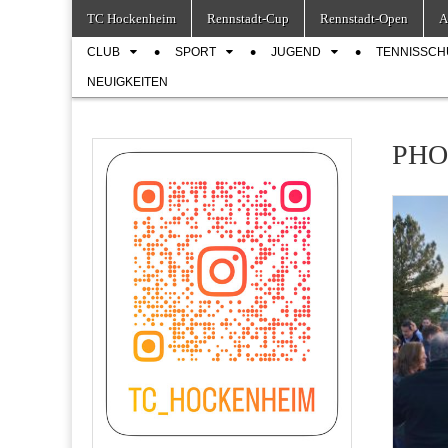
Skip
Main
TC Hockenheim
Rennstadt-Cup
Rennstadt-Open
A
to
menu
Sub
content
CLUB
SPORT
JUGEND
TENNISSCH
menu
NEUIGKEITEN
PHOO