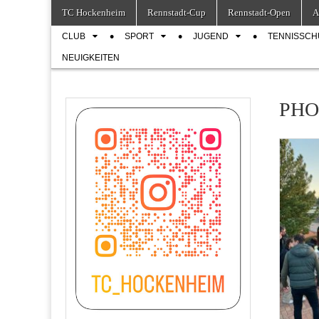
Skip
Main
TC Hockenheim
Rennstadt-Cup
Rennstadt-Open
A
to
menu
Sub
content
CLUB
SPORT
JUGEND
TENNISSCH
menu
NEUIGKEITEN
PHOO