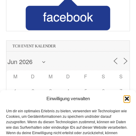
TCH EVENT KALENDER
M
D
M
D
F
S
S
1
2
3
4
5
6
7
Einwilligung verwalten
8
9
10
11
12
13
14
Um dir ein optimales Erlebnis zu bieten, verwenden wir Technologien wie
Cookies, um Geräteinformationen zu speichern und/oder darauf
zuzugreifen. Wenn du diesen Technologien zustimmst, können wir Daten
15
16
17
18
19
20
21
wie das Surfverhalten oder eindeutige IDs auf dieser Website verarbeiten.
Wenn du deine Einwilligung nicht erteilst oder zurückziehst, können