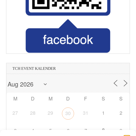
TCH EVENT KALENDER
M
D
M
D
F
S
S
27
28
29
31
1
2
30
8
3
4
5
6
7
9