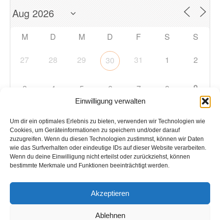
M
D
M
D
F
S
S
27
28
29
31
1
2
30
9
3
4
5
6
7
8
Einwilligung verwalten
10
11
12
13
14
15
16
Um dir ein optimales Erlebnis zu bieten, verwenden wir Technologien wie
Cookies, um Geräteinformationen zu speichern und/oder darauf
zuzugreifen. Wenn du diesen Technologien zustimmst, können wir Daten
17
18
19
20
21
22
23
wie das Surfverhalten oder eindeutige IDs auf dieser Website verarbeiten.
Wenn du deine Einwilligung nicht erteilst oder zurückziehst, können
bestimmte Merkmale und Funktionen beeinträchtigt werden.
24
25
26
27
28
29
30
Akzeptieren
31
1
2
3
4
5
6
Ablehnen