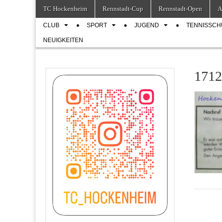
Skip
Main
TC Hockenheim
Rennstadt-Cup
Rennstadt-Open
A
to
menu
Sub
content
CLUB
SPORT
JUGEND
TENNISSCH
menu
NEUIGKEITEN
1712