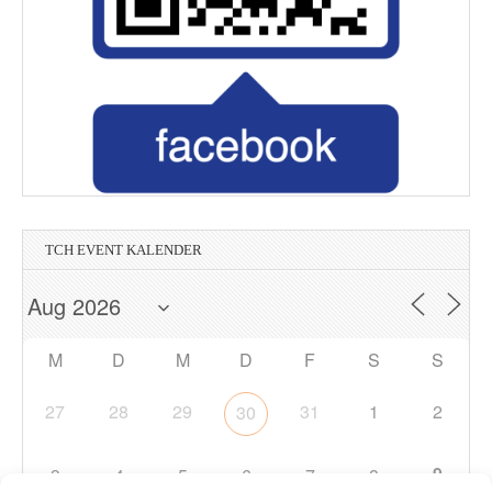
TCH EVENT KALENDER
M
D
M
D
F
S
S
27
28
29
31
1
2
30
9
3
4
5
6
7
8