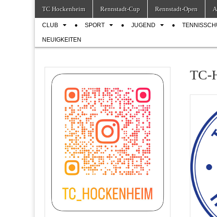
Skip
Main
TC Hockenheim
Rennstadt-Cup
Rennstadt-Open
A
to
menu
Sub
content
CLUB
SPORT
JUGEND
TENNISSCH
menu
NEUIGKEITEN
TC-