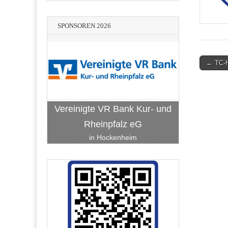
SPONSOREN 2026
Post
← TC-H
navigati
Vereinigte VR Bank Kur- und
Rheinpfalz eG
in Hockenheim
Lean-Consulting - Hans-Peter
ch-Becker
Haffner e. Kfm.
im
Stadtwerke Hockenheim
BauART Hockenheim
RATEC Hockenheim
Unternehmensberatung Facility