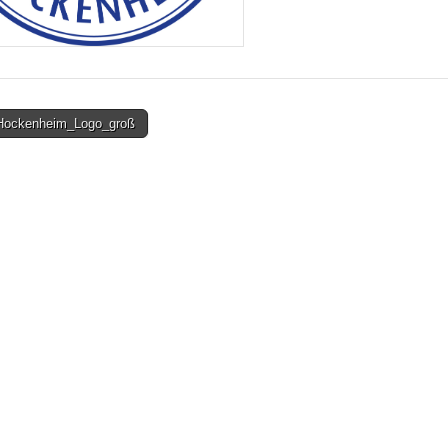
ockenheim_Logo_groß
on