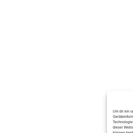
Um dir ein o
Geräteinfor
Technologien
dieser Websi
können best