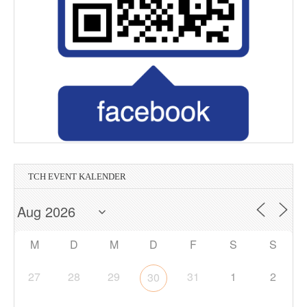
TCH EVENT KALENDER
M
D
M
D
F
S
S
27
28
29
31
1
2
30