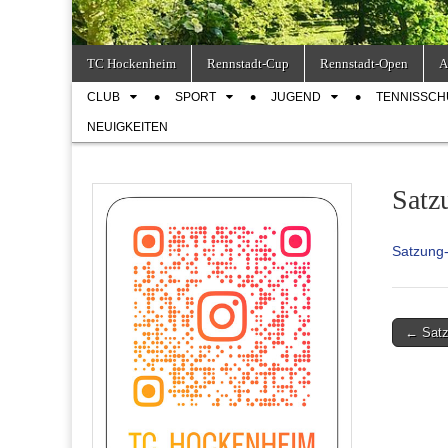
Skip
Main
TC Hockenheim
Rennstadt-Cup
Rennstadt-Open
A
to
menu
Sub
content
CLUB
SPORT
JUGEND
TENNISSCH
menu
NEUIGKEITEN
Satz
Satzung
Post
← Satz
navigati