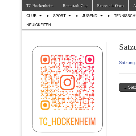
Skip
Main
TC Hockenheim
Rennstadt-Cup
Rennstadt-Open
A
to
menu
Sub
content
CLUB
SPORT
JUGEND
TENNISSCH
menu
NEUIGKEITEN
Satz
Satzung
Post
← Satz
navigati