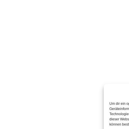
Um dir ein o
Geräteinfor
Technologien
dieser Websi
können best