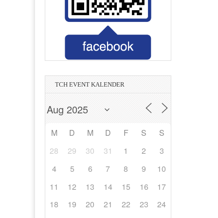
Printmedia Mannheim
Tanz- und Nachtclub in Heidelberg
Wasser - Strom - Erdgas - Umwelt
Magnetschalungstechnologie
in Hockenheim
in Hockenheim
Management
Bauträger
TCH EVENT KALENDER
M
D
M
D
F
S
S
28
29
30
31
1
2
3
4
5
6
7
8
9
10
11
12
13
14
15
16
17
18
19
20
21
22
23
24