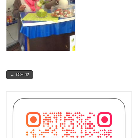
Post
← TCH 02
navigation