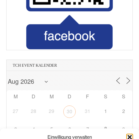
TCH EVENT KALENDER
M
D
M
D
F
S
S
27
28
29
31
1
2
30
8
3
4
5
6
7
9
Einwilligung verwalten