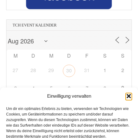
TCH EVENT KALENDER
M
D
M
D
F
S
S
27
28
29
31
1
2
30
9
3
4
5
6
7
8
Einwilligung verwalten
10
11
12
13
14
15
16
Um dir ein optimales Erlebnis zu bieten, verwenden wir Technologien wie
Cookies, um Geräteinformationen zu speichern und/oder darauf
zuzugreifen. Wenn du diesen Technologien zustimmst, können wir Daten
17
18
19
20
21
22
23
wie das Surfverhalten oder eindeutige IDs auf dieser Website verarbeiten.
Wenn du deine Einwilligung nicht erteilst oder zurückziehst, können
bestimmte Merkmale und Funktionen beeinträchtigt werden.