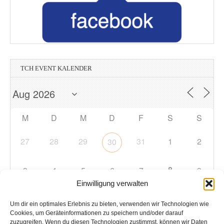
TCH EVENT KALENDER
M
D
M
D
F
S
S
27
28
29
31
1
2
30
8
3
4
5
6
7
9
Einwilligung verwalten
10
11
12
13
14
15
16
Um dir ein optimales Erlebnis zu bieten, verwenden wir Technologien wie
Cookies, um Geräteinformationen zu speichern und/oder darauf
zuzugreifen. Wenn du diesen Technologien zustimmst, können wir Daten