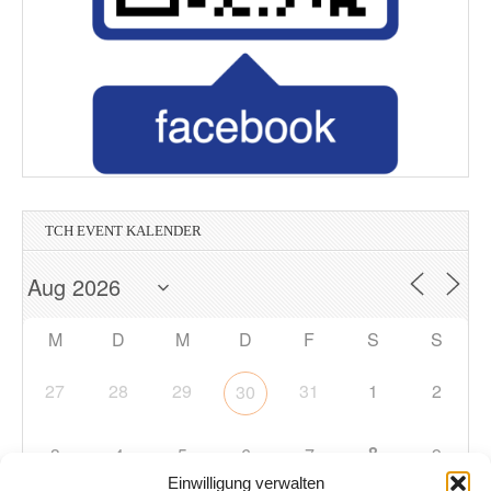
TCH EVENT KALENDER
M
D
M
D
F
S
S
27
28
29
31
1
2
30
8
3
4
5
6
7
9
Einwilligung verwalten