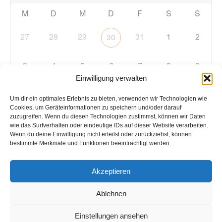
M
D
M
D
F
S
S
27
28
29
31
1
2
30
3
4
5
6
7
8
9
Einwilligung verwalten
10
11
12
13
14
15
16
Um dir ein optimales Erlebnis zu bieten, verwenden wir Technologien wie
Cookies, um Geräteinformationen zu speichern und/oder darauf
zuzugreifen. Wenn du diesen Technologien zustimmst, können wir Daten
17
18
19
20
21
22
23
wie das Surfverhalten oder eindeutige IDs auf dieser Website verarbeiten.
Wenn du deine Einwilligung nicht erteilst oder zurückziehst, können
bestimmte Merkmale und Funktionen beeinträchtigt werden.
24
25
26
27
28
29
30
Akzeptieren
31
1
2
3
4
5
6
Ablehnen
Einstellungen ansehen