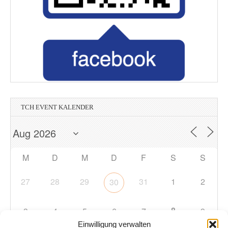
TCH EVENT KALENDER
M
D
M
D
F
S
S
27
28
29
31
1
2
30
8
3
4
5
6
7
9
Einwilligung verwalten