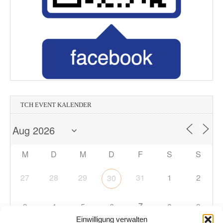
TCH EVENT KALENDER
M
D
M
D
F
S
S
27
28
29
31
1
2
30
7
3
4
5
6
8
9
Einwilligung verwalten