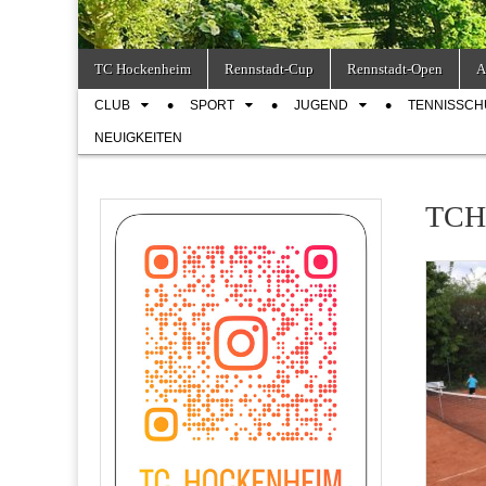
Skip
Main
TC Hockenheim
Rennstadt-Cup
Rennstadt-Open
A
to
menu
Sub
content
CLUB
SPORT
JUGEND
TENNISSCH
menu
NEUIGKEITEN
TCH