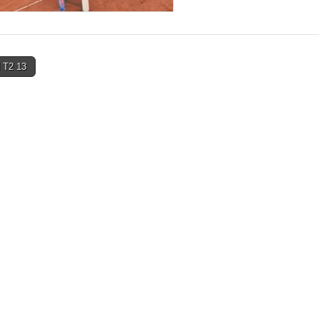
 T2 13
on