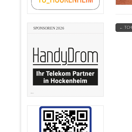
Post
← TCH
SPONSOREN 2026
navigati
Lean-Consulting - Hans-Peter